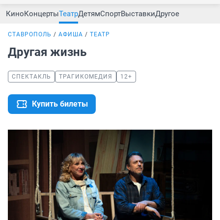
Кино
Концерты
Театр
Детям
Спорт
Выставки
Другое
СТАВРОПОЛЬ
АФИША
ТЕАТР
Другая жизнь
СПЕКТАКЛЬ
ТРАГИКОМЕДИЯ
12+
Купить билеты