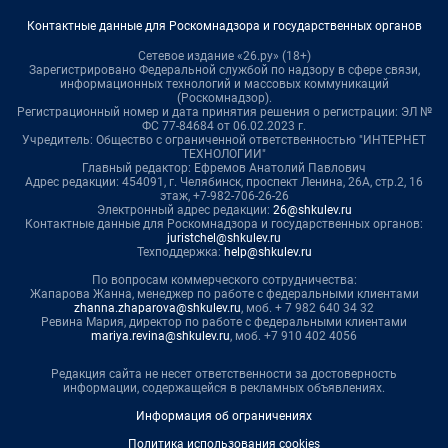
Контактные данные для Роскомнадзора и государственных органов
Сетевое издание «26.ру» (18+)
Зарегистрировано Федеральной службой по надзору в сфере связи,
информационных технологий и массовых коммуникаций
(Роскомнадзор).
Регистрационный номер и дата принятия решения о регистрации: ЭЛ №
ФС 77-84684 от 06.02.2023 г.
Учредитель: Общество с ограниченной ответственностью "ИНТЕРНЕТ
ТЕХНОЛОГИИ"
Главный редактор: Ефремов Анатолий Павлович
Адрес редакции: 454091, г. Челябинск, проспект Ленина, 26А, стр.2, 16
этаж, +7-982-706-26-26
Электронный адрес редакции:
26@shkulev.ru
Контактные данные для Роскомнадзора и государственных органов:
juristchel@shkulev.ru
Техподдержка:
help@shkulev.ru
По вопросам коммерческого сотрудничества:
Жапарова Жанна, менеджер по работе с федеральными клиентами
zhanna.zhaparova@shkulev.ru
, моб. + 7 982 640 34 32
Ревина Мария, директор по работе с федеральными клиентами
mariya.revina@shkulev.ru
, моб. +7 910 402 4056
Редакция сайта не несет ответственности за достоверность
информации, содержащейся в рекламных объявлениях.
Информация об ограничениях
Политика использования cookies