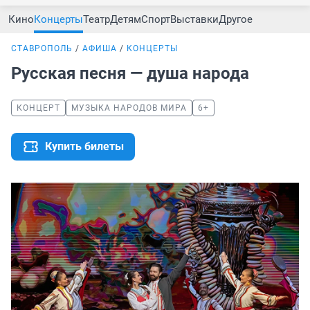
Кино
Концерты
Театр
Детям
Спорт
Выставки
Другое
СТАВРОПОЛЬ
АФИША
КОНЦЕРТЫ
Русская песня — душа народа
КОНЦЕРТ
МУЗЫКА НАРОДОВ МИРА
6+
Купить билеты