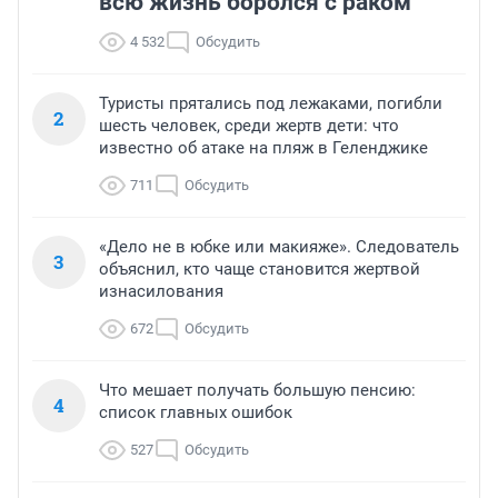
всю жизнь боролся с раком
4 532
Обсудить
Туристы прятались под лежаками, погибли
2
шесть человек, среди жертв дети: что
известно об атаке на пляж в Геленджике
711
Обсудить
«Дело не в юбке или макияже». Следователь
3
объяснил, кто чаще становится жертвой
изнасилования
672
Обсудить
Что мешает получать большую пенсию:
4
список главных ошибок
527
Обсудить