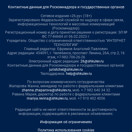
Контактные данные для Роскомнадзора и государственных органов
Сетевое издание «26.ру» (18+)
Зарегистрировано Федеральной службой по надзору в сфере связи,
информационных технологий и массовых коммуникаций
(Роскомнадзор).
Регистрационный номер и дата принятия решения о регистрации: ЭЛ №
ФС 77-84684 от 06.02.2023 г.
Учредитель: Общество с ограниченной ответственностью "ИНТЕРНЕТ
ТЕХНОЛОГИИ"
Главный редактор: Ефремов Анатолий Павлович
Адрес редакции: 454091, г. Челябинск, проспект Ленина, 26А, стр.2, 16
этаж, +7-982-706-26-26
Электронный адрес редакции:
26@shkulev.ru
Контактные данные для Роскомнадзора и государственных органов:
juristchel@shkulev.ru
Техподдержка:
help@shkulev.ru
По вопросам коммерческого сотрудничества:
Жапарова Жанна, менеджер по работе с федеральными клиентами
zhanna.zhaparova@shkulev.ru
, моб. + 7 982 640 34 32
Ревина Мария, директор по работе с федеральными клиентами
mariya.revina@shkulev.ru
, моб. +7 910 402 4056
Редакция сайта не несет ответственности за достоверность
информации, содержащейся в рекламных объявлениях.
Информация об ограничениях
Политика использования cookies