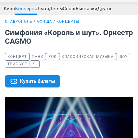
Кино
Концерты
Театр
Детям
Спорт
Выставки
Другое
СТАВРОПОЛЬ
АФИША
КОНЦЕРТЫ
Симфония «Король и шут». Оркестр
CAGMO
КОНЦЕРТ
ПАНК
РОК
КЛАССИЧЕСКАЯ МУЗЫКА
ШОУ
ТРИБЬЮТ
6+
Купить билеты