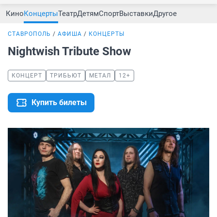
Кино
Концерты
Театр
Детям
Спорт
Выставки
Другое
СТАВРОПОЛЬ
АФИША
КОНЦЕРТЫ
Nightwish Tribute Show
КОНЦЕРТ
ТРИБЬЮТ
МЕТАЛ
12+
Купить билеты