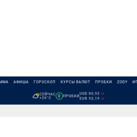
АММА
АФИША
ГОРОСКОП
КУРСЫ ВАЛЮТ
ПРОБКИ
ZODY
И
USD 80,93
СЕЙЧАС
0
ПРОБКИ
+26°C
EUR 93,19
А