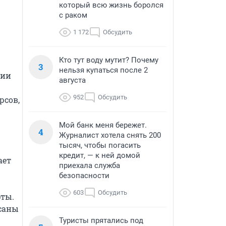
который всю жизнь боролся
с раком
1 172
Обсудить
Кто тут воду мутит? Почему
3
нельзя купаться после 2
ии 
августа
952
Обсудить
сов, 
Мой банк меня бережет.
4
Журналист хотела снять 200
тысяч, чтобы погасить
кредит, — к ней домой
ет 
приехала служба
безопасности
603
Обсудить
ты. 
саны 
Туристы прятались под