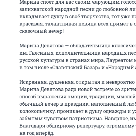
Марина споёт для вас своим чарующим голосом
залихватской народной песни до любовной лир
вкладывает душу в своё творчество, тот уже н
красивая, талантливая певица всех примет в с
сказочный вечер!

Марина Девятова — обладательница классиче
им. Гнесиных, исполнительница народных песе
русской культуры в странах мира, Лауреатом
в том числе «Славянский Базар» и «Народный а
Искренняя, душевная, открытая и невероятно 
Марина Девятова рада новой встрече со зрителе
способ выражения эмоций, традиций, мыслей, 
обычный вечер в праздник, наполненный любов
колокольчику, проникает в душу однажды и уж
забытым чувством патриотизма. Наверное, име
Благодаря обширному репертуару, огромному 
на год вперёд.
