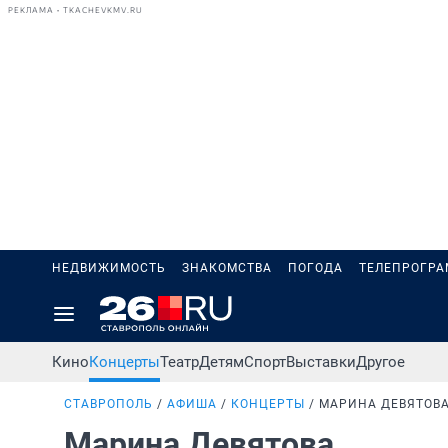
РЕКЛАМА • TKACHEVKMV.RU
НЕДВИЖИМОСТЬ
ЗНАКОМСТВА
ПОГОДА
ТЕЛЕПРОГР
Кино
Концерты
Театр
Детям
Спорт
Выставки
Другое
СТАВРОПОЛЬ
АФИША
КОНЦЕРТЫ
МАРИНА ДЕВЯТОВ
Марина Девятова