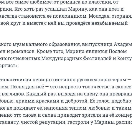
 всё самое любимое: от романса до классики, от 
ики. Кто хоть раз услышал Марину, как она поёт и 
авсегда становится её поклонником. Молодая, озорная, 
вой круг и вместе с ней вы проведёте незабываемый 
ского музыкального образования, выпускница Академ
н и романсов. Кроме того, Марина является Послом 
 многочисленных Международных Фестивалей и Конкур
ртист».

талантливая певица с истинно русским характером — 
м. Песня для неё — это непросто творчество, а скорее 
взглядов. Каждый раз, выходя на сцену, она превраща
ью, яркими красками и добротой. Её голос, подобно 
е не покидает её, наполняя теплом, любовью и таким 
нно это снова и снова приводит зрителя на её концер
таланту, чистой репутации, гастроли у Марины распи