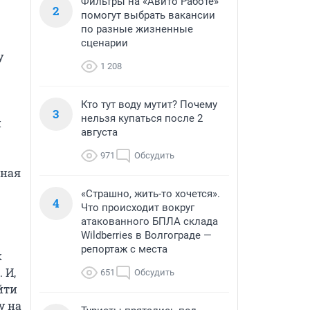
Фильтры на «Авито Работе»
2
помогут выбрать вакансии
по разные жизненные
сценарии
 
1 208
Кто тут воду мутит? Почему
3
нельзя купаться после 2
 
августа
971
Обсудить
ная 
«Страшно, жить-то хочется».
4
Что происходит вокруг
атакованного БПЛА склада
Wildberries в Волгограде —
репортаж с места
 
И, 
651
Обсудить
ти 
 на 