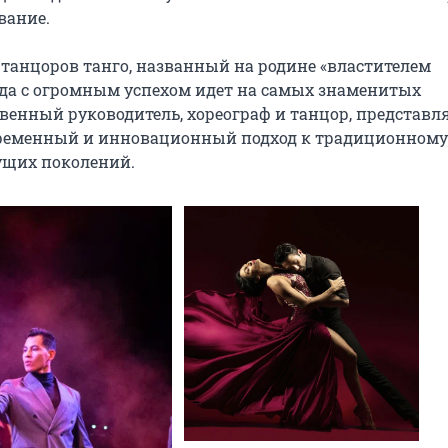
ание.

танцоров танго, названный на родине «властителем 
года с огромным успехом идет на самых знаменитых 
енный руководитель, хореограф и танцор, представля
временный и инновационный подход к традиционному 
дущих поколений.