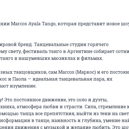
и Marcos Ayala Tango, которая представит новое шоу
ировой бренд. Танцевальные студии горячего 
у свету, фестиваль танго в Аргентине собирает сотни
т танго в нашумевших мюзиклах и фильмах.

озных танцовщиков, сам Marcos (Маркос) и его постоян
ос и Паола — идеальная танцевальная пара, их 
ают изумление.

! Это постоянное движение, это соло и дуэты, 
ника, атмосфера любви и страсти. Сила, стремление к
омощью танца все препятствия, выйти из тени на свет. 
сформации в танце, наивность и глубина, умение най
бщения движения с музыкой и желание любить. Это шоу