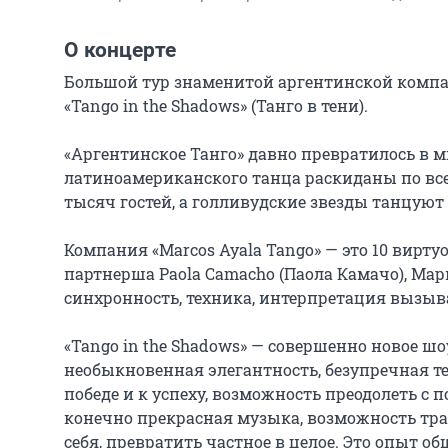
О концерте
Большой тур знаменитой аргентинской компани
«Tango in the Shadows» (Танго в тени).

«Аргентинское Танго» давно превратилось в м
латиноамериканского танца раскиданы по всем
тысяч гостей, а голливудские звезды танцую
Компания «Marcos Ayala Tango» — это 10 вирту
партнерша Paola Camacho (Паола Камачо), Марк
синхронность, техника, интерпретация вызыв
«Tango in the Shadows» — совершенно новое шоу
необыкновенная элегантность, безупречная тех
победе и к успеху, возможность преодолеть с п
конечно прекрасная музыка, возможность тран
себя, превратить частное в целое. Это опыт о