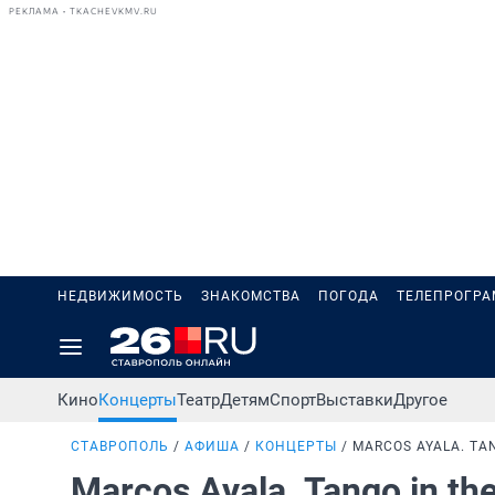
РЕКЛАМА • TKACHEVKMV.RU
НЕДВИЖИМОСТЬ
ЗНАКОМСТВА
ПОГОДА
ТЕЛЕПРОГР
Кино
Концерты
Театр
Детям
Спорт
Выставки
Другое
СТАВРОПОЛЬ
АФИША
КОНЦЕРТЫ
MARCOS AYALA. TA
Marcos Ayala. Tango in t