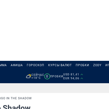
АММА
АФИША
ГОРОСКОП
КУРСЫ ВАЛЮТ
ПРОБКИ
ZODY
И
USD 81,41
СЕЙЧАС
0
ПРОБКИ
+18°C
EUR 94,06
NGO IN THE SHADOW
he Shadow