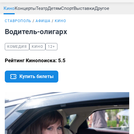
Кино
Концерты
Театр
Детям
Спорт
Выставки
Другое
СТАВРОПОЛЬ
АФИША
КИНО
Водитель-олигарх
КОМЕДИЯ
КИНО
12+
Рейтинг Кинопоиска: 5.5
Купить билеты