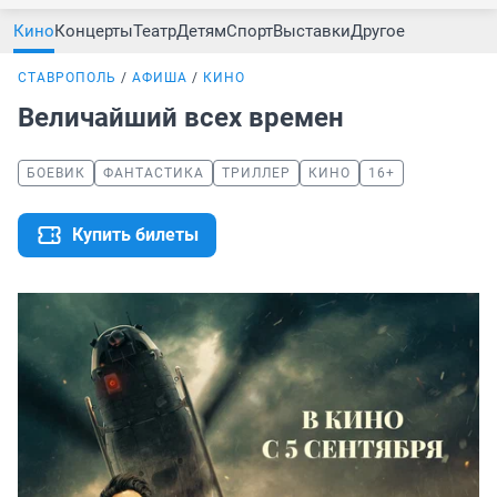
Кино
Концерты
Театр
Детям
Спорт
Выставки
Другое
СТАВРОПОЛЬ
АФИША
КИНО
Величайший всех времен
БОЕВИК
ФАНТАСТИКА
ТРИЛЛЕР
КИНО
16+
Купить билеты