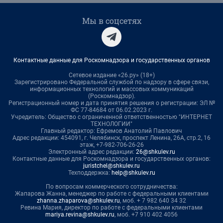
Мы в соцсетях
Контактные данные для Роскомнадзора и государственных органов
Сетевое издание «26.ру» (18+)
Зарегистрировано Федеральной службой по надзору в сфере связи,
информационных технологий и массовых коммуникаций
(Роскомнадзор).
Регистрационный номер и дата принятия решения о регистрации: ЭЛ №
ФС 77-84684 от 06.02.2023 г.
Учредитель: Общество с ограниченной ответственностью "ИНТЕРНЕТ
ТЕХНОЛОГИИ"
Главный редактор: Ефремов Анатолий Павлович
Адрес редакции: 454091, г. Челябинск, проспект Ленина, 26А, стр.2, 16
этаж, +7-982-706-26-26
Электронный адрес редакции:
26@shkulev.ru
Контактные данные для Роскомнадзора и государственных органов:
juristchel@shkulev.ru
Техподдержка:
help@shkulev.ru
По вопросам коммерческого сотрудничества:
Жапарова Жанна, менеджер по работе с федеральными клиентами
zhanna.zhaparova@shkulev.ru
, моб. + 7 982 640 34 32
Ревина Мария, директор по работе с федеральными клиентами
mariya.revina@shkulev.ru
, моб. +7 910 402 4056