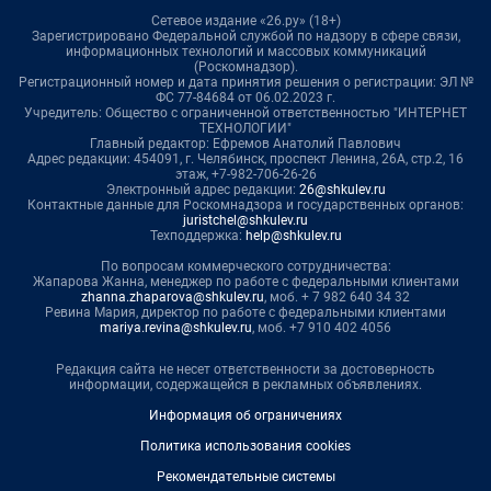
Сетевое издание «26.ру» (18+)
Зарегистрировано Федеральной службой по надзору в сфере связи,
информационных технологий и массовых коммуникаций
(Роскомнадзор).
Регистрационный номер и дата принятия решения о регистрации: ЭЛ №
ФС 77-84684 от 06.02.2023 г.
Учредитель: Общество с ограниченной ответственностью "ИНТЕРНЕТ
ТЕХНОЛОГИИ"
Главный редактор: Ефремов Анатолий Павлович
Адрес редакции: 454091, г. Челябинск, проспект Ленина, 26А, стр.2, 16
этаж, +7-982-706-26-26
Электронный адрес редакции:
26@shkulev.ru
Контактные данные для Роскомнадзора и государственных органов:
juristchel@shkulev.ru
Техподдержка:
help@shkulev.ru
По вопросам коммерческого сотрудничества:
Жапарова Жанна, менеджер по работе с федеральными клиентами
zhanna.zhaparova@shkulev.ru
, моб. + 7 982 640 34 32
Ревина Мария, директор по работе с федеральными клиентами
mariya.revina@shkulev.ru
, моб. +7 910 402 4056
Редакция сайта не несет ответственности за достоверность
информации, содержащейся в рекламных объявлениях.
Информация об ограничениях
Политика использования cookies
Рекомендательные системы