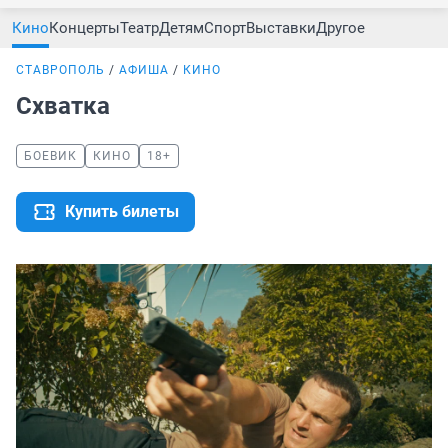
Кино
Концерты
Театр
Детям
Спорт
Выставки
Другое
СТАВРОПОЛЬ
АФИША
КИНО
Схватка
БОЕВИК
КИНО
18+
Купить билеты