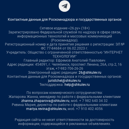
Контактные данные для Роскомнадзора и государственных органов
Сетевое издание «26.ру» (18+)
Зарегистрировано Федеральной службой по надзору в сфере связи,
информационных технологий и массовых коммуникаций
(Роскомнадзор).
Регистрационный номер и дата принятия решения о регистрации: ЭЛ №
ФС 77-84684 от 06.02.2023 г.
Учредитель: Общество с ограниченной ответственностью "ИНТЕРНЕТ
ТЕХНОЛОГИИ"
Главный редактор: Ефремов Анатолий Павлович
Адрес редакции: 454091, г. Челябинск, проспект Ленина, 26А, стр.2, 16
этаж, +7-982-706-26-26
Электронный адрес редакции:
26@shkulev.ru
Контактные данные для Роскомнадзора и государственных органов:
juristchel@shkulev.ru
Техподдержка:
help@shkulev.ru
По вопросам коммерческого сотрудничества:
Жапарова Жанна, менеджер по работе с федеральными клиентами
zhanna.zhaparova@shkulev.ru
, моб. + 7 982 640 34 32
Ревина Мария, директор по работе с федеральными клиентами
mariya.revina@shkulev.ru
, моб. +7 910 402 4056
Редакция сайта не несет ответственности за достоверность
информации, содержащейся в рекламных объявлениях.