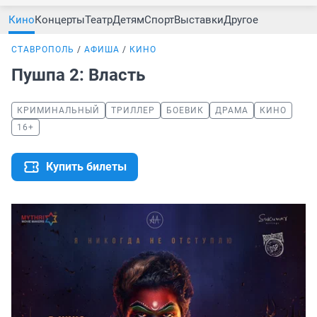
Кино
Концерты
Театр
Детям
Спорт
Выставки
Другое
СТАВРОПОЛЬ
АФИША
КИНО
Пушпа 2: Власть
КРИМИНАЛЬНЫЙ
ТРИЛЛЕР
БОЕВИК
ДРАМА
КИНО
16+
Купить билеты