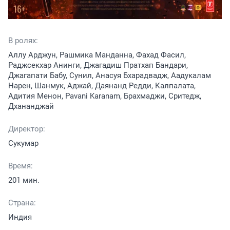
В ролях:
Аллу Арджун, Рашмика Манданна, Фахад Фасил,
Раджсекхар Анинги, Джагадиш Пратхап Бандари,
Джагапати Бабу, Сунил, Анасуя Бхарадвадж, Аадукалам
Нарен, Шанмук, Аджай, Даянанд Редди, Калпалата,
Адития Менон, Pavani Karanam, Брахмаджи, Сритедж,
Дхананджай
Директор:
Сукумар
Время:
201 мин.
Страна:
Индия