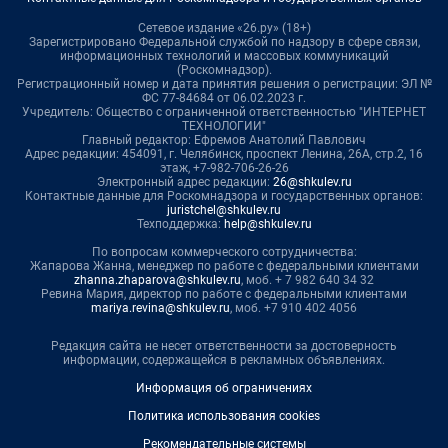
Сетевое издание «26.ру» (18+)
Зарегистрировано Федеральной службой по надзору в сфере связи,
информационных технологий и массовых коммуникаций
(Роскомнадзор).
Регистрационный номер и дата принятия решения о регистрации: ЭЛ №
ФС 77-84684 от 06.02.2023 г.
Учредитель: Общество с ограниченной ответственностью "ИНТЕРНЕТ
ТЕХНОЛОГИИ"
Главный редактор: Ефремов Анатолий Павлович
Адрес редакции: 454091, г. Челябинск, проспект Ленина, 26А, стр.2, 16
этаж, +7-982-706-26-26
Электронный адрес редакции:
26@shkulev.ru
Контактные данные для Роскомнадзора и государственных органов:
juristchel@shkulev.ru
Техподдержка:
help@shkulev.ru
По вопросам коммерческого сотрудничества:
Жапарова Жанна, менеджер по работе с федеральными клиентами
zhanna.zhaparova@shkulev.ru
, моб. + 7 982 640 34 32
Ревина Мария, директор по работе с федеральными клиентами
mariya.revina@shkulev.ru
, моб. +7 910 402 4056
Редакция сайта не несет ответственности за достоверность
информации, содержащейся в рекламных объявлениях.
Информация об ограничениях
Политика использования cookies
Рекомендательные системы