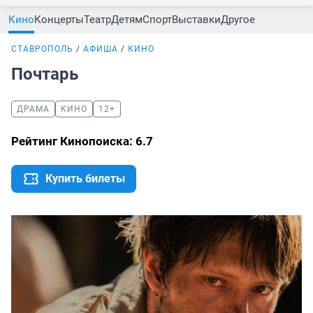
Кино
Концерты
Театр
Детям
Спорт
Выставки
Другое
СТАВРОПОЛЬ
АФИША
КИНО
Почтарь
ДРАМА
КИНО
12+
Рейтинг Кинопоиска: 6.7
Купить билеты