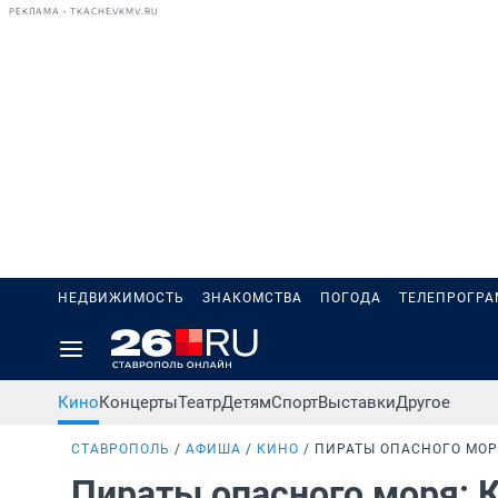
РЕКЛАМА • TKACHEVKMV.RU
НЕДВИЖИМОСТЬ
ЗНАКОМСТВА
ПОГОДА
ТЕЛЕПРОГР
Кино
Концерты
Театр
Детям
Спорт
Выставки
Другое
СТАВРОПОЛЬ
АФИША
КИНО
ПИРАТЫ ОПАСНОГО МОР
Пираты опасного моря: 