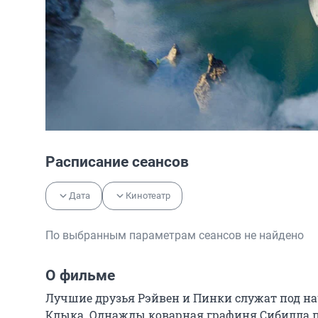
Расписание сеансов
Дата
Кинотеатр
По выбранным параметрам сеансов не найдено
О фильме
Лучшие друзья Рэйвен и Пинки служат под на
Клыка. Однажды коварная графиня Сибилла по