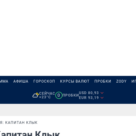
АММА
АФИША
ГОРОСКОП
КУРСЫ ВАЛЮТ
ПРОБКИ
ZODY
И
USD 80,93
СЕЙЧАС
0
ПРОБКИ
+23°C
EUR 93,19
Я: КАПИТАН КЛЫК
Капитан Клык