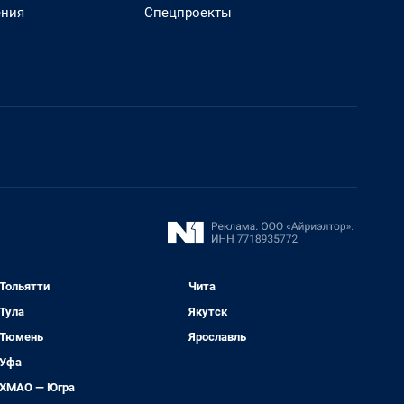
ения
Спецпроекты
Тольятти
Чита
Тула
Якутск
Тюмень
Ярославль
Уфа
ХМАО — Югра