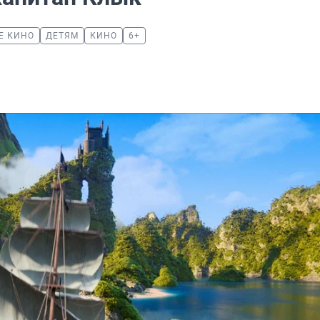
Е КИНО
ДЕТЯМ
КИНО
6+