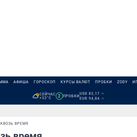
АММА
АФИША
ГОРОСКОП
КУРСЫ ВАЛЮТ
ПРОБКИ
ZODY
И
USD 82,17
СЕЙЧАС
2
ПРОБКИ
+32°C
EUR 94,84
СКВОЗЬ ВРЕМЯ
озь время