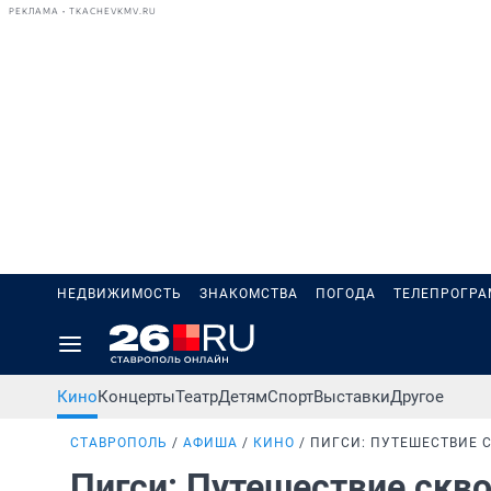
РЕКЛАМА • TKACHEVKMV.RU
НЕДВИЖИМОСТЬ
ЗНАКОМСТВА
ПОГОДА
ТЕЛЕПРОГР
Кино
Концерты
Театр
Детям
Спорт
Выставки
Другое
СТАВРОПОЛЬ
АФИША
КИНО
ПИГСИ: ПУТЕШЕСТВИЕ 
Пигси: Путешествие скв