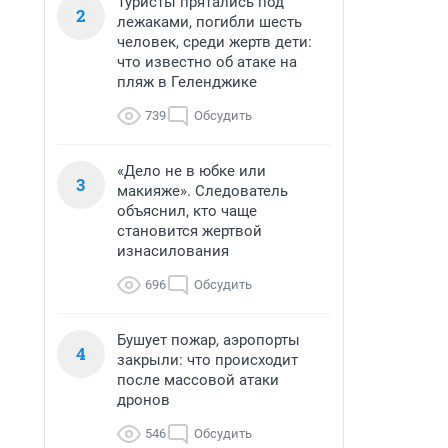
Туристы прятались под
2
лежаками, погибли шесть
человек, среди жертв дети:
что известно об атаке на
пляж в Геленджике
739
Обсудить
«Дело не в юбке или
3
макияже». Следователь
объяснил, кто чаще
становится жертвой
изнасилования
696
Обсудить
Бушует пожар, аэропорты
4
закрыли: что происходит
после массовой атаки
дронов
546
Обсудить