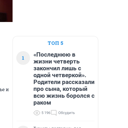
ТОП 5
«Последнюю в
1
жизни четверть
закончил лишь с
одной четверкой».
Родители рассказали
про сына, который
е и 
всю жизнь боролся с
раком
5 196
Обсудить