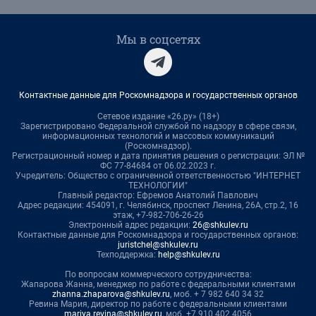
Мы в соцсетях
Контактные данные для Роскомнадзора и государственных органов
Сетевое издание «26.ру» (18+)
Зарегистрировано Федеральной службой по надзору в сфере связи,
информационных технологий и массовых коммуникаций
(Роскомнадзор).
Регистрационный номер и дата принятия решения о регистрации: ЭЛ №
ФС 77-84684 от 06.02.2023 г.
Учредитель: Общество с ограниченной ответственностью "ИНТЕРНЕТ
ТЕХНОЛОГИИ"
Главный редактор: Ефремов Анатолий Павлович
Адрес редакции: 454091, г. Челябинск, проспект Ленина, 26А, стр.2, 16
этаж, +7-982-706-26-26
Электронный адрес редакции:
26@shkulev.ru
Контактные данные для Роскомнадзора и государственных органов:
juristchel@shkulev.ru
Техподдержка:
help@shkulev.ru
По вопросам коммерческого сотрудничества:
Жапарова Жанна, менеджер по работе с федеральными клиентами
zhanna.zhaparova@shkulev.ru
, моб. + 7 982 640 34 32
Ревина Мария, директор по работе с федеральными клиентами
mariya.revina@shkulev.ru
, моб. +7 910 402 4056