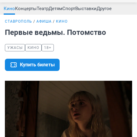
Кино
Концерты
Театр
Детям
Спорт
Выставки
Другое
СТАВРОПОЛЬ
АФИША
КИНО
Первые ведьмы. Потомство
УЖАСЫ
КИНО
18+
Купить билеты