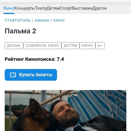
Кино
Концерты
Театр
Детям
Спорт
Выставки
Другое
СТАВРОПОЛЬ
АФИША
КИНО
Пальма 2
ДРАМА
СЕМЕЙНОЕ КИНО
ДЕТЯМ
КИНО
6+
Рейтинг Кинопоиска: 7.4
Купить билеты