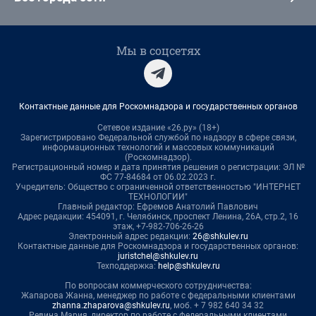
Мы в соцсетях
Контактные данные для Роскомнадзора и государственных органов
Сетевое издание «26.ру» (18+)
Зарегистрировано Федеральной службой по надзору в сфере связи,
информационных технологий и массовых коммуникаций
(Роскомнадзор).
Регистрационный номер и дата принятия решения о регистрации: ЭЛ №
ФС 77-84684 от 06.02.2023 г.
Учредитель: Общество с ограниченной ответственностью "ИНТЕРНЕТ
ТЕХНОЛОГИИ"
Главный редактор: Ефремов Анатолий Павлович
Адрес редакции: 454091, г. Челябинск, проспект Ленина, 26А, стр.2, 16
этаж, +7-982-706-26-26
Электронный адрес редакции:
26@shkulev.ru
Контактные данные для Роскомнадзора и государственных органов:
juristchel@shkulev.ru
Техподдержка:
help@shkulev.ru
По вопросам коммерческого сотрудничества:
Жапарова Жанна, менеджер по работе с федеральными клиентами
zhanna.zhaparova@shkulev.ru
, моб. + 7 982 640 34 32
Ревина Мария, директор по работе с федеральными клиентами