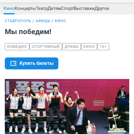
Кино
Концерты
Театр
Детям
Спорт
Выставки
Другое
СТАВРОПОЛЬ
АФИША
КИНО
Мы победим!
КОМЕДИЯ
СПОРТИВНЫЙ
ДРАМА
КИНО
16+
Купить билеты