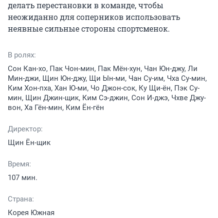
делать перестановки в команде, чтобы 
неожиданно для соперников использовать 
неявные сильные стороны спортсменок.
В ролях:
Сон Кан-хо, Пак Чон-мин, Пак Мён-хун, Чан Юн-джу, Ли
Мин-джи, Щин Юн-джу, Щи Ын-ми, Чан Су-им, Чха Су-мин,
Ким Хон-пха, Хан Ю-ми, Чо Джон-сок, Ку Щи-ён, Пэк Су-
мин, Щин Джин-щик, Ким Сэ-джин, Сон И-джэ, Чхве Джу-
вон, Ха Гён-мин, Ким Ён-гён
Директор:
Щин Ён-щик
Время:
107 мин.
Страна:
Корея Южная