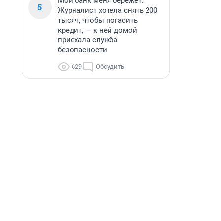
Мой банк меня бережет.
5
Журналист хотела снять 200
тысяч, чтобы погасить
кредит, — к ней домой
приехала служба
безопасности
629
Обсудить