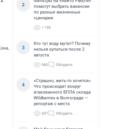
х 
Фильтры на «Авито Работе»
2
помогут выбрать вакансии
по разные жизненные
сценарии
1 195
Кто тут воду мутит? Почему
3
ока,
нельзя купаться после 2
августа
960
Обсудить
«Страшно, жить-то хочется».
4
Что происходит вокруг
атакованного БПЛА склада
Wildberries в Волгограде —
репортаж с места
637
Обсудить