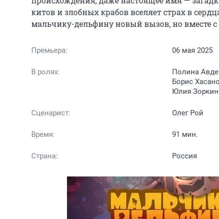
происхождения, даже настоящее имя — загадк
китов и злобных крабов вселяет страх в сердц
мальчику-дельфину новый вызов, но вместе с
Премьера:
06 мая 2025
В ролях:
Полина Авдее
Борис Хасано
Юлия Зоркин
Сценарист:
Олег Рой
Время:
91 мин.
Страна:
Россия