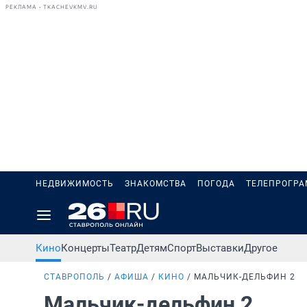
РЕКЛАМА • TKACHEVKMV.RU
НЕДВИЖИМОСТЬ
ЗНАКОМСТВА
ПОГОДА
ТЕЛЕПРОГР
Кино
Концерты
Театр
Детям
Спорт
Выставки
Другое
СТАВРОПОЛЬ
АФИША
КИНО
МАЛЬЧИК-ДЕЛЬФИН 2
Мальчик-дельфин 2