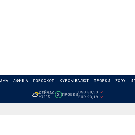
АММА
АФИША
ГОРОСКОП
КУРСЫ ВАЛЮТ
ПРОБКИ
ZODY
И
USD 80,93
СЕЙЧАС
3
ПРОБКИ
+31°C
EUR 93,19