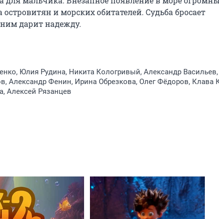
а для мальчика. Внезапное появление в море огромны
а островитян и морских обитателей. Судьба бросает 
 ним дарит надежду.
нко, Юлия Рудина, Никита Кологривый, Александр Васильев,
в, Александр Фенин, Ирина Обрезкова, Олег Фёдоров, Клава К
а, Алексей Рязанцев