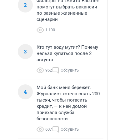
Фильтры на «Авито Работе»
2
помогут выбрать вакансии
по разные жизненные
сценарии
1 190
Кто тут воду мутит? Почему
3
нельзя купаться после 2
августа
952
Обсудить
Мой банк меня бережет.
4
Журналист хотела снять 200
тысяч, чтобы погасить
кредит, — к ней домой
приехала служба
безопасности
607
Обсудить