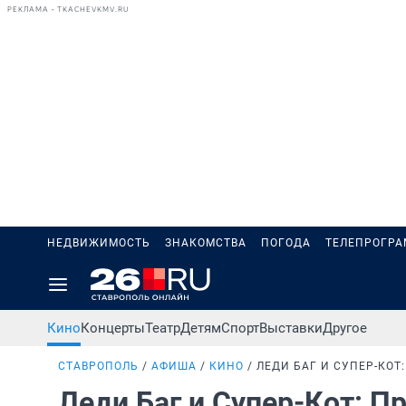
РЕКЛАМА • TKACHEVKMV.RU
НЕДВИЖИМОСТЬ
ЗНАКОМСТВА
ПОГОДА
ТЕЛЕПРОГР
Кино
Концерты
Театр
Детям
Спорт
Выставки
Другое
СТАВРОПОЛЬ
АФИША
КИНО
ЛЕДИ БАГ И СУПЕР-КО
Леди Баг и Супер-Кот: 