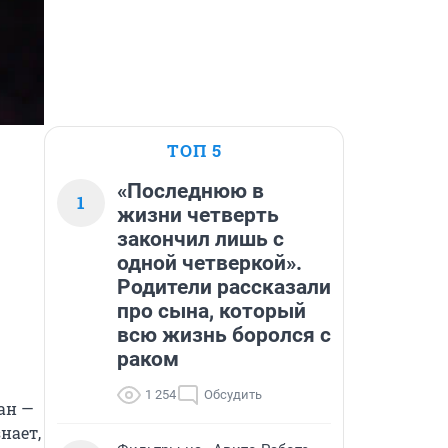
ТОП 5
«Последнюю в
1
жизни четверть
закончил лишь с
одной четверкой».
Родители рассказали
про сына, который
всю жизнь боролся с
раком
1 254
Обсудить
н — 
ает, 