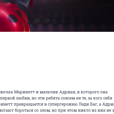
евочка Маринетт и мальчик Адриан, в которого она 
рвой любви, но эти ребята совсем не те, за кого себя 
ринетт превращается в супергероиню Леди Баг, а Адриа
гают бороться со злом, но при этом никто из них не зн