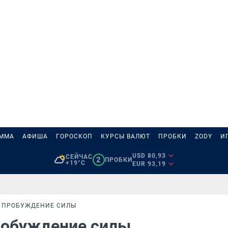
АММА
АФИША
ГОРОСКОП
КУРСЫ ВАЛЮТ
ПРОБКИ
ZODY
И
USD 80,93
СЕЙЧАС
2
ПРОБКИ
+19°C
EUR 93,19
Т: ПРОБУЖДЕНИЕ СИЛЫ
Пробуждение силы