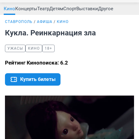
Кино
Концерты
Театр
Детям
Спорт
Выставки
Другое
СТАВРОПОЛЬ
АФИША
КИНО
Кукла. Реинкарнация зла
УЖАСЫ
КИНО
18+
Рейтинг Кинопоиска: 6.2
Купить билеты