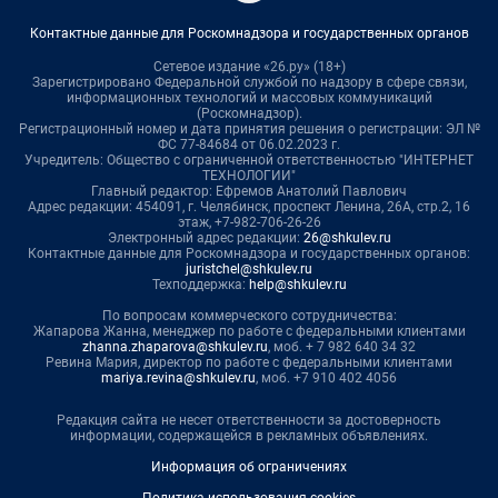
Контактные данные для Роскомнадзора и государственных органов
Сетевое издание «26.ру» (18+)
Зарегистрировано Федеральной службой по надзору в сфере связи,
информационных технологий и массовых коммуникаций
(Роскомнадзор).
Регистрационный номер и дата принятия решения о регистрации: ЭЛ №
ФС 77-84684 от 06.02.2023 г.
Учредитель: Общество с ограниченной ответственностью "ИНТЕРНЕТ
ТЕХНОЛОГИИ"
Главный редактор: Ефремов Анатолий Павлович
Адрес редакции: 454091, г. Челябинск, проспект Ленина, 26А, стр.2, 16
этаж, +7-982-706-26-26
Электронный адрес редакции:
26@shkulev.ru
Контактные данные для Роскомнадзора и государственных органов:
juristchel@shkulev.ru
Техподдержка:
help@shkulev.ru
По вопросам коммерческого сотрудничества:
Жапарова Жанна, менеджер по работе с федеральными клиентами
zhanna.zhaparova@shkulev.ru
, моб. + 7 982 640 34 32
Ревина Мария, директор по работе с федеральными клиентами
mariya.revina@shkulev.ru
, моб. +7 910 402 4056
Редакция сайта не несет ответственности за достоверность
информации, содержащейся в рекламных объявлениях.
Информация об ограничениях