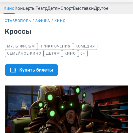
Кино
Концерты
Театр
Детям
Спорт
Выставки
Другое
СТАВРОПОЛЬ
АФИША
КИНО
Кроссы
МУЛЬТФИЛЬМ
ПРИКЛЮЧЕНИЯ
КОМЕДИЯ
СЕМЕЙНОЕ КИНО
ДЕТЯМ
КИНО
6+
Купить билеты