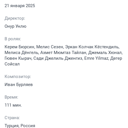
21 января 2025
Директор:
Онур Унлю
В ролях:
Керем Бюрсин, Мелис Сезен, Эркан Колчак Кёстендиль,
Мелиса Дёнгель, Ахмет Мюмтаз Тайлан, Джемаль Хюнал,
Гювен Кырач, Сади Джелиль Дженгиз, Emre Yilmaz, Дегер
Сойсал
Композитор:
Иван Бурляев
Время:
111 мин.
Страна:
Турция, Россия