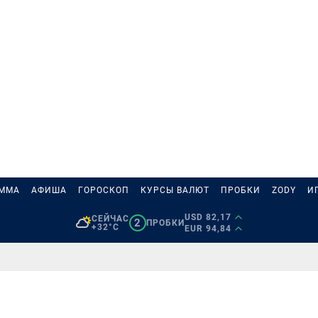
АММА
АФИША
ГОРОСКОП
КУРСЫ ВАЛЮТ
ПРОБКИ
ZODY
И
USD 82,17
СЕЙЧАС
2
ПРОБКИ
+32°C
EUR 94,84