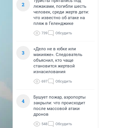
Туристы прятались под
2
лежаками, погибли шесть
человек, среди жертв дети:
что известно об атаке на
пляж в Геленджике
739
Обсудить
«Дело не в юбке или
3
макияже». Следователь
объяснил, кто чаще
становится жертвой
изнасилования
697
Обсудить
Бушует пожар, аэропорты
4
закрыли: что происходит
после массовой атаки
дронов
548
Обсудить