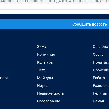
НАКОМСТВА В СТАВРОПОЛЕ
ПОГОДА В СТАВРОПОЛЕ
ПРОБКИ В 
Сообщить новость
Зима
Он и она
Криминал
Осень
Культура
Политик
Лето
Происше
спорт
Мой дом
Работа
Наука
Развлеч
Недвижимость
Религия
Образование
Семья