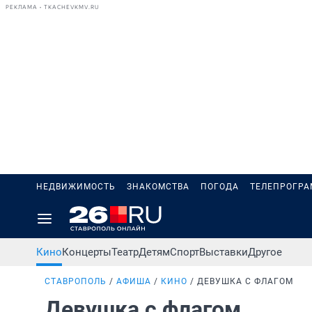
РЕКЛАМА • TKACHEVKMV.RU
НЕДВИЖИМОСТЬ
ЗНАКОМСТВА
ПОГОДА
ТЕЛЕПРОГР
Кино
Концерты
Театр
Детям
Спорт
Выставки
Другое
СТАВРОПОЛЬ
АФИША
КИНО
ДЕВУШКА С ФЛАГОМ
Девушка с флагом