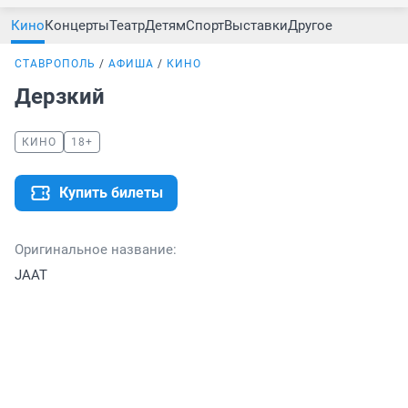
Кино
Концерты
Театр
Детям
Спорт
Выставки
Другое
СТАВРОПОЛЬ
АФИША
КИНО
Дерзкий
КИНО
18+
Купить билеты
Оригинальное название:
JAAT