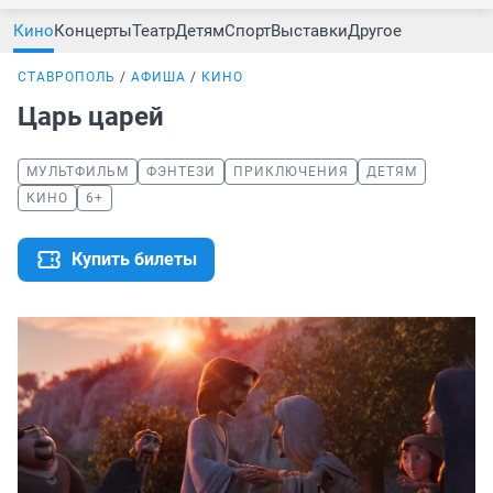
Кино
Концерты
Театр
Детям
Спорт
Выставки
Другое
СТАВРОПОЛЬ
АФИША
КИНО
Царь царей
МУЛЬТФИЛЬМ
ФЭНТЕЗИ
ПРИКЛЮЧЕНИЯ
ДЕТЯМ
КИНО
6+
Купить билеты