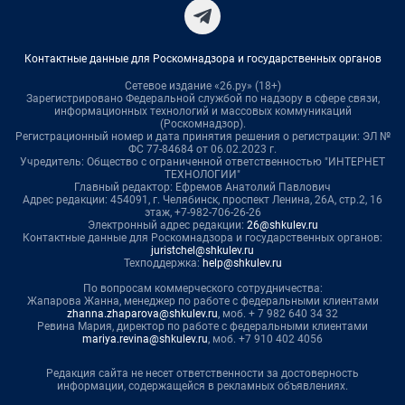
Контактные данные для Роскомнадзора и государственных органов
Сетевое издание «26.ру» (18+)
Зарегистрировано Федеральной службой по надзору в сфере связи,
информационных технологий и массовых коммуникаций
(Роскомнадзор).
Регистрационный номер и дата принятия решения о регистрации: ЭЛ №
ФС 77-84684 от 06.02.2023 г.
Учредитель: Общество с ограниченной ответственностью "ИНТЕРНЕТ
ТЕХНОЛОГИИ"
Главный редактор: Ефремов Анатолий Павлович
Адрес редакции: 454091, г. Челябинск, проспект Ленина, 26А, стр.2, 16
этаж, +7-982-706-26-26
Электронный адрес редакции:
26@shkulev.ru
Контактные данные для Роскомнадзора и государственных органов:
juristchel@shkulev.ru
Техподдержка:
help@shkulev.ru
По вопросам коммерческого сотрудничества:
Жапарова Жанна, менеджер по работе с федеральными клиентами
zhanna.zhaparova@shkulev.ru
, моб. + 7 982 640 34 32
Ревина Мария, директор по работе с федеральными клиентами
mariya.revina@shkulev.ru
, моб. +7 910 402 4056
Редакция сайта не несет ответственности за достоверность
информации, содержащейся в рекламных объявлениях.