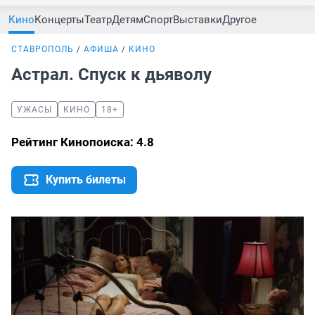
Кино
Концерты
Театр
Детям
Спорт
Выставки
Другое
СТАВРОПОЛЬ
АФИША
КИНО
Астрал. Спуск к дьяволу
УЖАСЫ
КИНО
18+
Рейтинг Кинопоиска: 4.8
Купить билеты