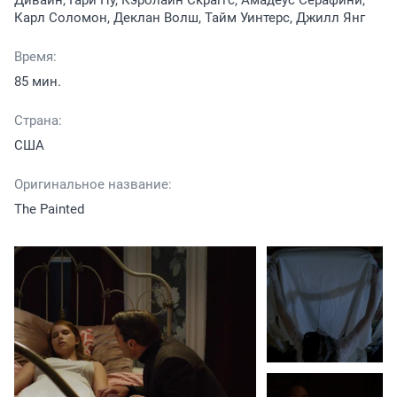
Дивайн, Гари Пу, Кэролайн Скраггс, Амадеус Серафини,
Карл Соломон, Деклан Волш, Тайм Уинтерс, Джилл Янг
Время:
85 мин.
Страна:
США
Оригинальное название:
The Painted