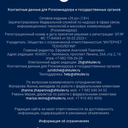
Контактные данные для Роскомнадзора и государственных органов
Сетевое издание «26.ру» (18+)
Зарегистрировано Федеральной службой по надзору в сфере связи,
информационных технологий и массовых коммуникаций
(Роскомнадзор).
Регистрационный номер и дата принятия решения о регистрации: ЭЛ №
ФС 77-84684 от 06.02.2023 г.
Учредитель: Общество с ограниченной ответственностью "ИНТЕРНЕТ
ТЕХНОЛОГИИ"
Главный редактор: Ефремов Анатолий Павлович
Адрес редакции: 454091, г. Челябинск, проспект Ленина, 26А, стр.2, 16
этаж, +7-982-706-26-26
Электронный адрес редакции:
26@shkulev.ru
Контактные данные для Роскомнадзора и государственных органов:
juristchel@shkulev.ru
Техподдержка:
help@shkulev.ru
По вопросам коммерческого сотрудничества:
Жапарова Жанна, менеджер по работе с федеральными клиентами
zhanna.zhaparova@shkulev.ru
, моб. + 7 982 640 34 32
Ревина Мария, директор по работе с федеральными клиентами
mariya.revina@shkulev.ru
, моб. +7 910 402 4056
Редакция сайта не несет ответственности за достоверность
информации, содержащейся в рекламных объявлениях.
Информация об ограничениях