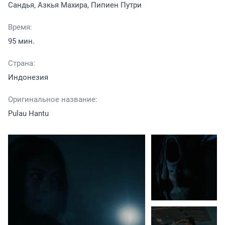
Сандья, Азкья Махира, Пипиен Путри
Время:
95 мин.
Страна:
Индонезия
Оригинальное название:
Pulau Hantu