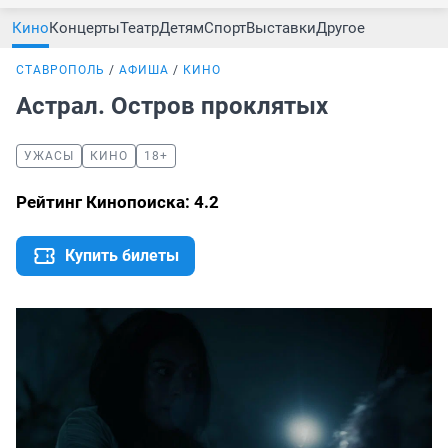
Кино
Концерты
Театр
Детям
Спорт
Выставки
Другое
СТАВРОПОЛЬ
АФИША
КИНО
Астрал. Остров проклятых
УЖАСЫ
КИНО
18+
Рейтинг Кинопоиска: 4.2
Купить билеты