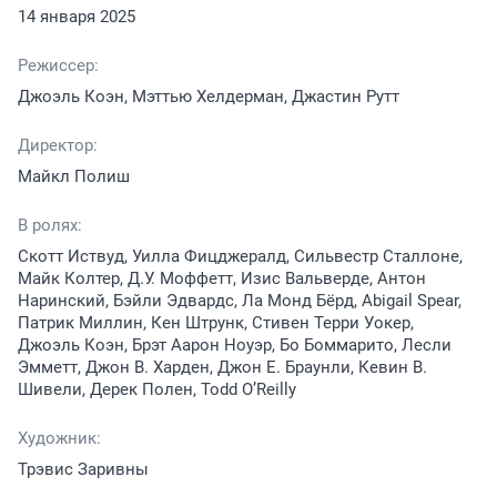
14 января 2025
Режиссер:
Джоэль Коэн, Мэттью Хелдерман, Джастин Рутт
Директор:
Майкл Полиш
В ролях:
Скотт Иствуд, Уилла Фицджералд, Сильвестр Сталлоне,
Майк Колтер, Д.У. Моффетт, Изис Вальверде, Антон
Наринский, Бэйли Эдвардс, Ла Монд Бёрд, Abigail Spear,
Патрик Миллин, Кен Штрунк, Стивен Терри Уокер,
Джоэль Коэн, Брэт Аарон Ноуэр, Бо Боммарито, Лесли
Эмметт, Джон В. Харден, Джон Е. Браунли, Кевин В.
Шивели, Дерек Полен, Todd O’Reilly
Художник:
Трэвис Заривны